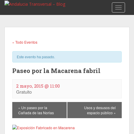
TOGGLE
« Todo Eventos
Este evento ha pasado.
Paseo por la Macarena fabril
2 mayo, 2015 @ 11:00
Gratuito
E
«
Un paseo por la
Usos y desusos del
v
Cañada de las Norias
espacio público
»
e
n
t