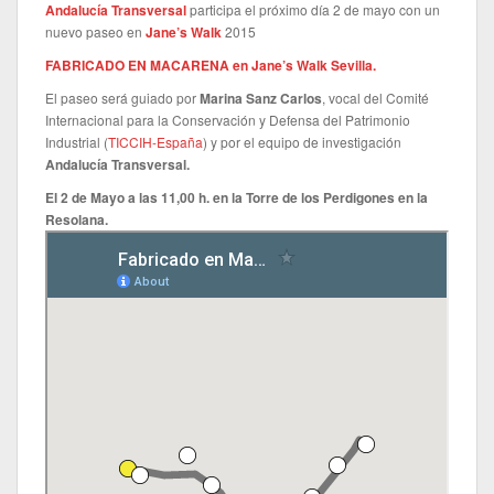
Andalucía Transversal
participa el próximo día 2 de mayo con un
o
nuevo paseo en
Jane’s Walk
2015
N
a
FABRICADO EN MACARENA en Jane’s Walk Sevilla.
v
El paseo será guiado por
Marina Sanz Carlos
, vocal del Comité
e
Internacional para la Conservación y Defensa del Patrimonio
g
Industrial (
TICCIH-España
) y por el equipo de investigación
a
Andalucía Transversal.
c
El 2 de Mayo a las 11,00 h. en la Torre de los Perdigones en la
i
Resolana.
ó
n