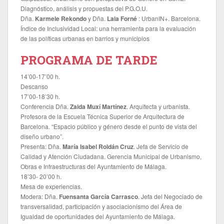
Diagnóstico, análisis y propuestas del P.G.O.U.
Dña.
Karmele Rekondo
y Dña.
Laia Forné
: UrbanIN+. Barcelona.
Índice de Inclusividad Local: una herramienta para la evaluación
de las políticas urbanas en barrios y municipios
PROGRAMA DE TARDE
14’00-17’00 h.
Descanso
17’00-18’30 h.
Conferencia Dña.
Zaida Muxí Martínez
. Arquitecta y urbanista.
Profesora de la Escuela Técnica Superior de Arquitectura de
Barcelona. “Espacio público y género desde el punto de vista del
diseño urbano”.
Presenta: Dña.
María Isabel Roldán Cruz
. Jefa de Servicio de
Calidad y Atención Ciudadana. Gerencia Municipal de Urbanismo,
Obras e Infraestructuras del Ayuntamiento de Málaga.
18’30- 20’00 h.
Mesa de experiencias.
Modera: Dña.
Fuensanta García Carrasco
. Jefa del Negociado de
transversalidad, participación y asociacionismo del Área de
Igualdad de oportunidades del Ayuntamiento de Málaga.