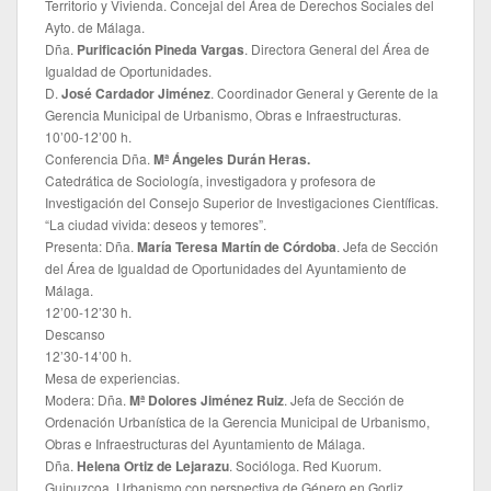
Territorio y Vivienda. Concejal del Área de Derechos Sociales del
Ayto. de Málaga.
Dña.
Purificación Pineda Vargas
. Directora General del Área de
Igualdad de Oportunidades.
D.
José Cardador Jiménez
. Coordinador General y Gerente de la
Gerencia Municipal de Urbanismo, Obras e Infraestructuras.
10’00-12’00 h.
Conferencia Dña.
Mª Ángeles Durán Heras.
Catedrática de Sociología, investigadora y profesora de
Investigación del Consejo Superior de Investigaciones Científicas.
“La ciudad vivida: deseos y temores”.
Presenta: Dña.
María Teresa Martín de Córdoba
. Jefa de Sección
del Área de Igualdad de Oportunidades del Ayuntamiento de
Málaga.
12’00-12’30 h.
Descanso
12’30-14’00 h.
Mesa de experiencias.
Modera: Dña.
Mª Dolores Jiménez Ruiz
. Jefa de Sección de
Ordenación Urbanística de la Gerencia Municipal de Urbanismo,
Obras e Infraestructuras del Ayuntamiento de Málaga.
Dña.
Helena Ortiz de Lejarazu
. Socióloga. Red Kuorum.
Guipuzcoa. Urbanismo con perspectiva de Género en Gorliz.