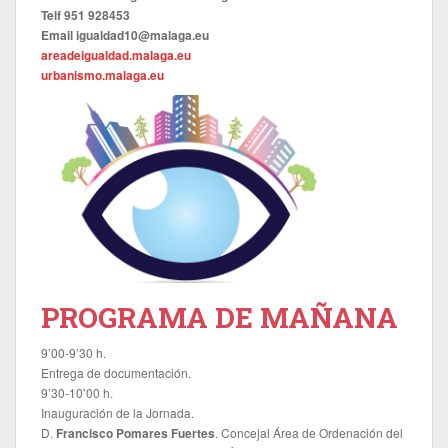
Telf 951 928453
Email igualdad10@malaga.eu
areadeigualdad.malaga.eu
urbanismo.malaga.eu
PROGRAMA DE MAÑANA
9’00-9’30 h.
Entrega de documentación.
9’30-10’00 h.
Inauguración de la Jornada.
D.
Francisco Pomares Fuertes
. Concejal Área de Ordenación del