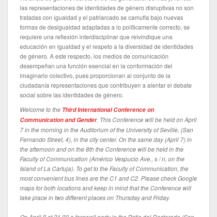
las representaciones de identidades de género disruptivas no son
tratadas con igualdad y el patriarcado se camufla bajo nuevas
formas de desigualdad adaptadas a lo políticamente correcto, se
requiere una reflexión interdisciplinar que reivindique una
educación en igualdad y el respeto a la diversidad de identidades
de género. A este respecto, los medios de comunicación
desempeñan una función esencial en la conformación del
imaginario colectivo, pues proporcionan al conjunto de la
ciudadanía representaciones que contribuyen a alentar el debate
social sobre las identidades de género.
Welcome to the
Third International Conference on
. This Conference will be held on April
Communication and Gender
7 in the morning in the Auditorium of the University of Seville, (San
Fernando Street, 4), in the city center. On the same day (April 7) in
the afternoon and on the 8th the Conference will be held in the
Faculty of Communication (Américo Vespucio Ave., s / n, on the
Island of La Cartuja). To get to the Faculty of Communication, the
most convenient bus lines are the C1 and C2. Please check Google
maps for both locations and keep in mind that the Conference will
take place in two different places on Thursday and Friday.
On April 8 at 21.00 a farewell party in the Patio del Rectorado (San