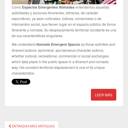
Como
Espacios Emergentes Nómadas
entendemos aquellas
actividades y acciones itinerantes, efímeras, de carácter
espontáneo, ya sean culturales, lúdicas, comerciales o de
intercambio social, que tienen lugar en el espacio público de forma
itinerante y nómada. Su desplazamiento territorial constante es una
de sus características singulares.
We understand
as
those activities
and
Nomads
Emergent
Spaces
itinerant actions
, ephimeral,
spontaneous
character
actions
,
whether cultural
, recreational, commercial or
social
exchanges
,
which take place
in
the public space in
a itinerant
and
nomadic
way
.
His constant
territorial
displacement is
one of
its unique
characteristics.
LEER MÁS
ENTRADAS MÁS ANTIGUAS