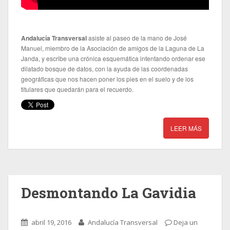
Andalucía Transversal
asiste al paseo de la mano de José
Manuel, miembro de la Asociación de amigos de la Laguna de La
Janda, y escribe una crónica esquemática intentando ordenar ese
dilatado bosque de datos, con la ayuda de las coordenadas
geográficas que nos hacen poner los pies en el suelo y de los
titulares que quedarán para el recuerdo.
LEER MÁS
Desmontando La Gavidia
abril 19, 2016
Andalucía Transversal
Deja un