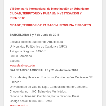
VIII Seminario Internacional de Investigación en Urbanismo
CIUDAD, TERRITORIO Y PAISAJE: INVESTIGACIÓN Y
PROYECTO
CIDADE, TERRITÓRIO E PAISAGEM: PESQUISA E PROJETO
BARCELONA: 6 y 7 de Junio de 2016
Escuela Técnica Superior de Arquitectura
Universidad Politécnica de Catalunya (UPC)
Avinguda Diagonal, 649-651
08028 Barcelona
España
www.etsab.upc.edu
BALNEÁRIO CAMBORIÚ: 20 y 21 de Junio de 2016
Curso de Arquitetura e Urbanismo, Coordenações Ceciesa – CTL
– Bloco 1
Universidade do Vale de Itajaí, Campus Balneário Camboriú,
5ª Avenida, no 1.100, Bairro dos Municípios,
Cidade de Balneário Camboriú, Santa Catarina, Brasil.
Código postal: 88337-300.
Brasil
www.univali.br