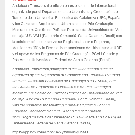
Andalucía Transversal participa en este seminario internacional
organizado por el Departamento de Urbanismo y Ordenación de
Territorio de la Universitat Politècnica de Catalunya (UPC, España)
y los Cursos de Arquitetura e Urbanismo e de Pós Graduação
Mestrado em Gestão de Políticas Públicas da Universidade do Vale
do Itajaí /UNIVALI (Balneário Camboriú, Santa Catarina, Brasil) con
la colaboración de las revistas Registros, Labor e Engenho,
Identidades (ID) y la Revista Iberoamericana de Urbanismo (riURB)
y el apoyo de los Programas de Pós Graduação PGAU-Cidade y
Pós-Arq da Universidade Federal de Santa Catarina (Brasil).
Andalucia Transversal participate in this international seminar
organized by the Department of Urbanism and Territorial Planning
from the Universitat Politècnica de Catalunya (UPC, Spain) and
the Cursos de Arquitetura e Urbanismo e de Pós Graduação
Mestrado em Gestão de Políticas Públicas da Universidade do Vale
do Itajaí /UNIVALI (Balneário Camboriú, Santa Catarina, Brasil),
with the support of the following journals: Registros, Labor e
Engenho, Identidades and riURB and the colaboration
from Programas de Pós Graduação PGAU-Cidade and Pós-Arq da
Universidade Federal de Santa Catarina (Brazil).
https://app.box.com/s/obt73w9yzwsaa2qubze1