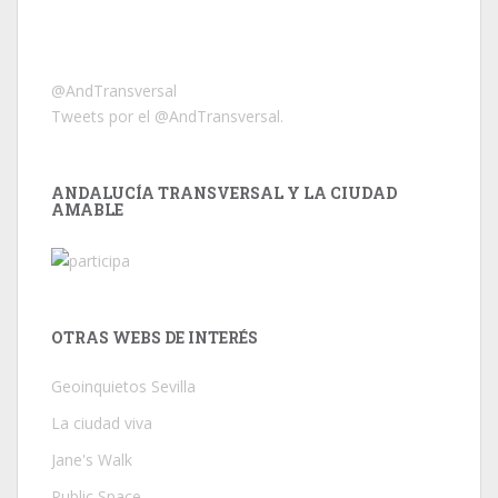
@AndTransversal
Tweets por el @AndTransversal.
ANDALUCÍA TRANSVERSAL Y LA CIUDAD
AMABLE
OTRAS WEBS DE INTERÉS
Geoinquietos Sevilla
La ciudad viva
Jane's Walk
Public Space