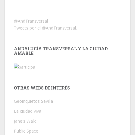
@AndTransversal
Tweets por el @AndTransversal.
ANDALUCÍA TRANSVERSAL Y LA CIUDAD
AMABLE
OTRAS WEBS DE INTERÉS
Geoinquietos Sevilla
La ciudad viva
Jane's Walk
Public Space