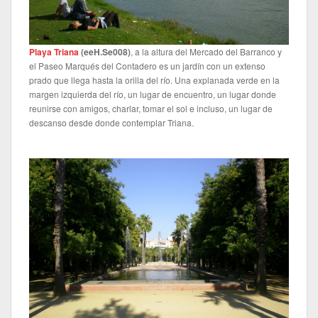
Playa Triana
(
eeH.Se008
)
, a la altura del Mercado del Barranco y
el Paseo Marqués del Contadero es un jardín con un extenso
prado que llega hasta la orilla del río. Una explanada verde en la
margen izquierda del río, un lugar de encuentro, un lugar donde
reunirse con amigos, charlar, tomar el sol e incluso, un lugar de
descanso desde donde contemplar Triana.