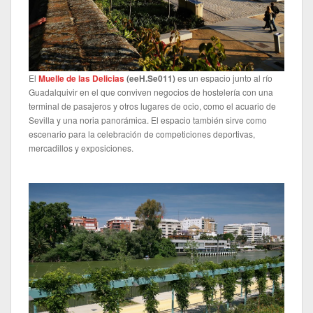
El
Muelle de las Delicias
(
eeH.Se011
)
es un espacio junto al río
Guadalquivir en el que conviven negocios de hostelería con una
terminal de pasajeros y otros lugares de ocio, como el acuario de
Sevilla y una noria panorámica. El espacio también sirve como
escenario para la celebración de competiciones deportivas,
mercadillos y exposiciones.