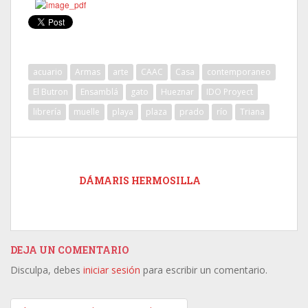
acuario
Armas
arte
CAAC
Casa
contemporaneo
El Butron
Ensamblá
gato
Hueznar
IDO Proyect
librería
muelle
playa
plaza
prado
río
Triana
DÁMARIS HERMOSILLA
DEJA UN COMENTARIO
Disculpa, debes
iniciar sesión
para escribir un comentario.