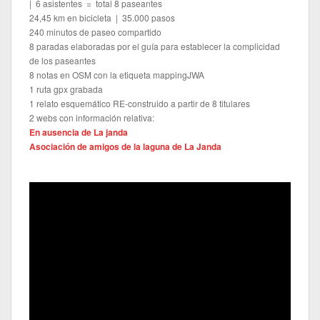
| 6 asistentes = total 8 paseantes
24,45 km en bicicleta | 35.000 pasos
240 minutos de paseo compartido
8 paradas elaboradas por el guía para establecer la complicidad
de los paseantes
8 notas en OSM con la etiqueta mappingJWA
1 ruta gpx grabada
1 relato esquemático RE-construido a partir de 8 titulares
2 webs con información relativa:
En ausencia de La janda
Asociación de amigos de la laguna de La Janda