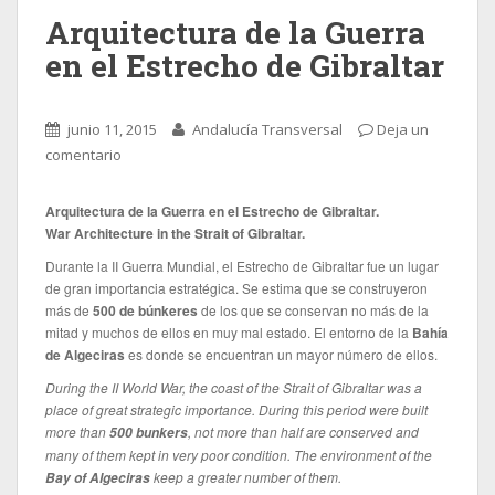
Arquitectura de la Guerra
en el Estrecho de Gibraltar
junio 11, 2015
Andalucía Transversal
Deja un
comentario
Arquitectura de la Guerra en el Estrecho de Gibraltar.
War Architecture in the Strait of Gibraltar.
Durante la II Guerra Mundial, el Estrecho de Gibraltar fue un lugar
de gran importancia estratégica. Se estima que se construyeron
más de
500 de búnkeres
de los que se conservan no más de la
mitad y muchos de ellos en muy mal estado. El entorno de la
Bahía
de Algeciras
es donde se encuentran un mayor número de ellos.
During the II World War, the coast of the Strait of Gibraltar was a
place of great strategic importance. During this period were built
more than
, not more than half are conserved and
500 bunkers
many of them kept in very poor condition. The environment of the
keep a greater number of them.
Bay of Algeciras