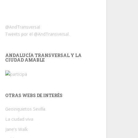
@AndTransversal
Tweets por el @AndTransversal.
ANDALUCÍA TRANSVERSAL Y LA
CIUDAD AMABLE
OTRAS WEBS DE INTERÉS
Geoinquietos Sevilla
La ciudad viva
Jane's Walk