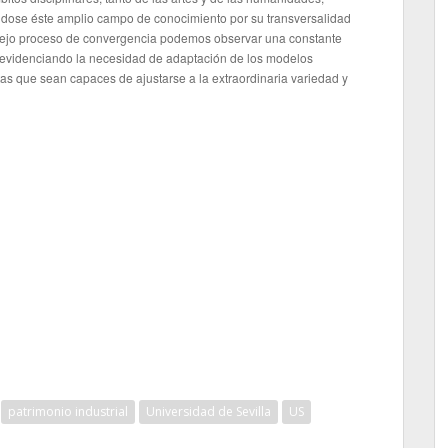
zándose éste amplio campo de conocimiento por su transversalidad
plejo proceso de convergencia podemos observar una constante
l, evidenciando la necesidad de adaptación de los modelos
etas que sean capaces de ajustarse a la extraordinaria variedad y
patrimonio industrial
Universidad de Sevilla
US